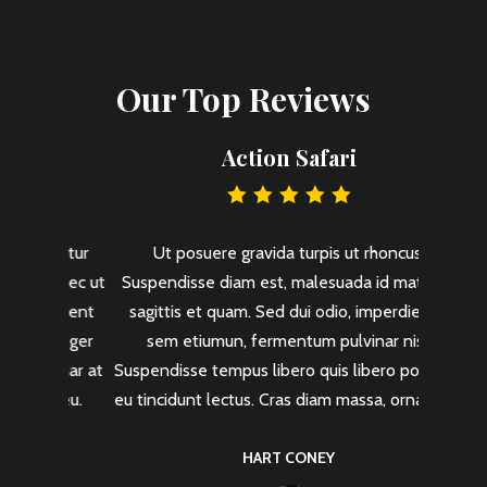
Our Top Reviews
Action Safari
ctetur
Ut posuere gravida turpis ut rhoncus.
Lorem
 Donec ut
Suspendisse diam est, malesuada id mattis a,
adipisci
raesent
sagittis et quam. Sed dui odio, imperdiet ac
lobort
Integer
sem etiumun, fermentum pulvinar nisi.
vulput
lvinar at
Suspendisse tempus libero quis libero posuere,
diam er
um eu.
eu tincidunt lectus. Cras diam massa, ornare sit.
magn
HART CONEY