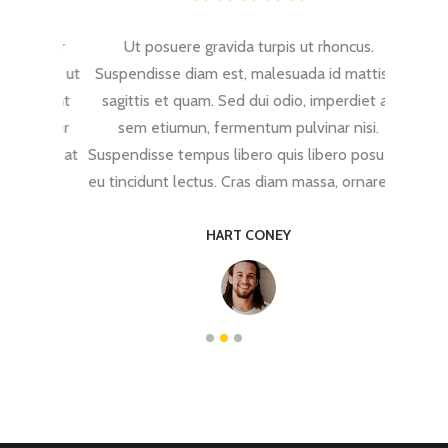
ctetur
Ut posuere gravida turpis ut rhoncus.
Lorem
 Donec ut
Suspendisse diam est, malesuada id mattis a,
adipisci
raesent
sagittis et quam. Sed dui odio, imperdiet ac
lobort
Integer
sem etiumun, fermentum pulvinar nisi.
vulput
lvinar at
Suspendisse tempus libero quis libero posuere,
diam er
um eu.
eu tincidunt lectus. Cras diam massa, ornare sit.
magn
HART CONEY