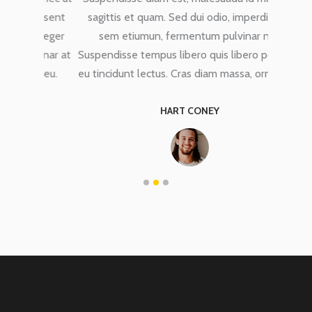
raesent
sagittis et quam. Sed dui odio, imperdiet ac
lobort
Integer
sem etiumun, fermentum pulvinar nisi.
vulput
lvinar at
Suspendisse tempus libero quis libero posuere,
diam er
um eu.
eu tincidunt lectus. Cras diam massa, ornare sit.
magn
HART CONEY